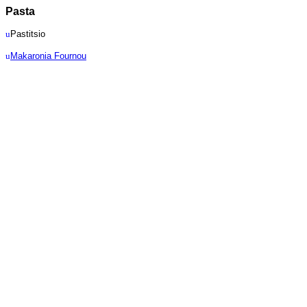
Pasta
u
Pastitsio
u
Makaronia Fournou