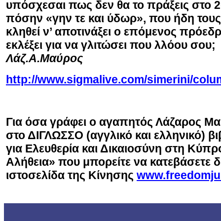
υπόσχεσαι πως δεν θα το πράξεις στο 2ο
πόσην «γην τε και ύδωρ», που ήδη τους
κληθεί ν’ αποτινάξει ο επόμενος πρόεδ
εκλέξει για να γλιτώσει που λλόου σου;
Λάζ.Α.Μαύρος
http://www.sigmalive.com/simerini/colu
Για όσα γράφει ο αγαπητός Λάζαρος Μα
στο ΔΙΓΛΩΣΣΟ (αγγλικό και ελληνικό) βι
για Ελευθερία και Δικαιοσύνη στη Κύπ
Αλήθεια» που μπορείτε να κατεβάσετε 
ιστοσελίδα της Κίνησης
www.freedomju