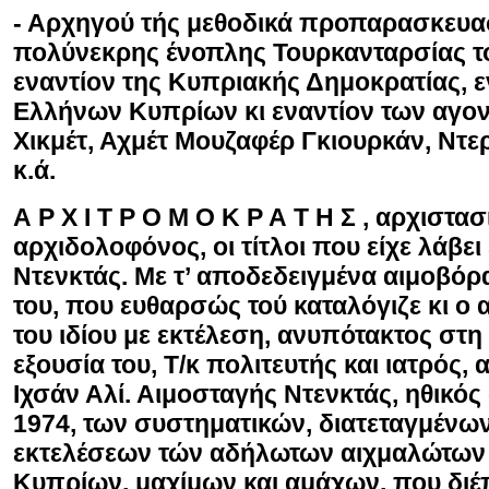
- Αρχηγού τής μεθοδικά προπαρασκευ
πολύνεκρης ένοπλης Τουρκανταρσίας τ
εναντίον της Κυπριακής Δημοκρατίας, ε
Ελλήνων Κυπρίων κι εναντίον των αγον
Χικμέτ, Αχμέτ Μουζαφέρ Γκιουρκάν, Ντ
κ.ά.
Α Ρ Χ Ι Τ Ρ Ο Μ Ο Κ Ρ Α Τ Η Σ ,
αρχιστασι
αρχιδολοφόνος, οι τίτλοι που είχε λάβει
Ντενκτάς. Με τ’ αποδεδειγμένα αιμοβό
του, που ευθαρσώς τού καταλόγιζε κι ο
του ιδίου με εκτέλεση, ανυπότακτος στη
εξουσία του, Τ/κ πολιτευτής και ιατρός,
Ιχσάν Αλί. Αιμοσταγής Ντενκτάς, ηθικός
1974, των συστηματικών, διατεταγμένω
εκτελέσεων τών αδήλωτων αιχμαλώτω
Κυπρίων, μαχίμων και αμάχων, που διέ