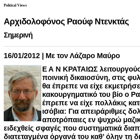
Political Views
Αρχιδολοφόνος Ραούφ Ντενκτάς
Σημερινή
16/01/2012 | Με τον Λάζαρο Μαύρο
Ε Α Ν ΚΡΑΤΑΙΩΣ
λειτουργού
ποινική δικαιοσύνη, στις φυ
θα έπρεπε να είχε εκμετρήσε
κακουργηματικό του βίο ο Ρ
έπρεπε να είχε πολλάκις κατ
ισόβια: Για απειράριθμες δο
αποτρόπαιες εν ψυχρώ μαζικέ
ειδεχθείς σφαγές που συστηματικά δια
διατεταγμένα όργανά του καθ’ όλην τη δ