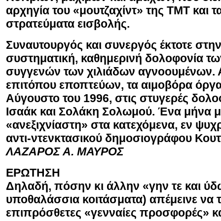
αρχηγία του «μουτζαχίντ» της ΤΜΤ και τ
στρατεύματα εισβολής.
Συναυτουργός και συνεργός έκτοτε στη
συστηματική, καθημερινή δολοφονία τ
συγγενών των χιλιάδων αγνοουμένων
επιτόπου εποπτεύων, τα αιμοβόρα όργα
Αύγουστο του 1996, στις στυγερές δολ
Ισαάκ και Σολάκη Σολωμού. Ένα μήνα μ
«ανεξιχνίαστη» στα κατεχόμενα, εν ψυ
αντι-ντενκτασικού δημοσιογράφου Κου
ΛΑΖΑΡΟΣ Α. ΜΑΥΡΟΣ
ΕΡΩΤΗΣΗ
Δηλαδή, πόσην κι άλλην «γην τε και ύδ
υποθαλάσσια κοιτάσματα) απέμεινε να 
επιπρόσθετες «γενναίες προσφορές» κ